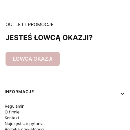
OUTLET I PROMOCJE
JESTEŚ ŁOWCĄ OKAZJI?
ŁOWCA OKAZJI
Linki w stopce
INFORMACJE
Regulamin
O firmie
Kontakt
Najczęstsze pytania
Polityka prywatności