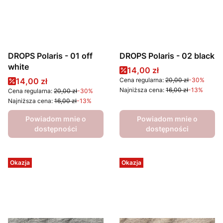
DROPS Polaris - 01 off
DROPS Polaris - 02 black
white
Cena promocyjna
14,00 zł
Cena promocyjna
14,00 zł
Cena regularna:
20,00 zł
-30%
Najniższa cena:
16,00 zł
-13%
Cena regularna:
20,00 zł
-30%
Najniższa cena:
16,00 zł
-13%
Powiadom mnie o
Powiadom mnie o
dostępności
dostępności
Okazja
Okazja