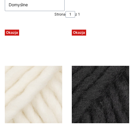
Domyślne
Strona
z 1
Okazja
Okazja