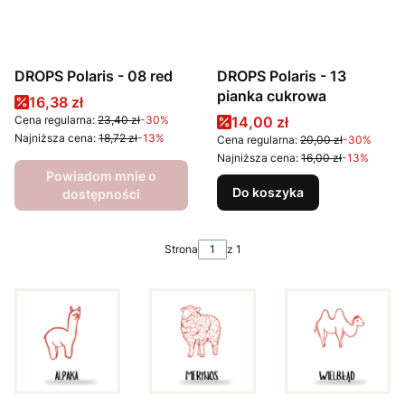
DROPS Polaris - 08 red
DROPS Polaris - 13
pianka cukrowa
Cena promocyjna
16,38 zł
Cena promocyjna
Cena regularna:
23,40 zł
-30%
14,00 zł
Najniższa cena:
18,72 zł
-13%
Cena regularna:
20,00 zł
-30%
Najniższa cena:
16,00 zł
-13%
Powiadom mnie o
Do koszyka
dostępności
Strona
z 1