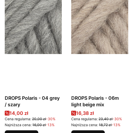
DROPS Polaris - 04 grey
DROPS Polaris - 06m
/ szary
light beige mix
Cena promocyjna
Cena promocyjna
14,00 zł
16,38 zł
Cena regularna:
20,00 zł
-30%
Cena regularna:
23,40 zł
-30%
Najniższa cena:
16,00 zł
-13%
Najniższa cena:
18,72 zł
-13%